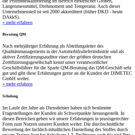
die Prüfmittelkalibrierung im Bereich elektrischer Größen,
Längenmessmittel, Drehmoment und Temperatur. Auch dieser
Unternehmensteil ist seit 2000 akkreditiert (früher DKD - heute
DAkkS).
» mehr erfahren
Beratung QM
Nach mehrjähriger Erfahrung als Abteilungsleiter des
Qualitätsmanagements in der Automobilzulieferindustrie und als
aktiver Zertifizierungsauditor einer der größten deutschen
Zertifizierungsgesellschaft kennt unser verantwortlicher
Geschäftsführer für die Sparte QM-Beratung das QM-Geschäft sehr
gut und gibt diese Erfahrungen gerne an die Kunden der DIMETEC
GmbH weiter.
» mehr erfahren
Schulung
Im Laufe der Jahre als Dienstleister haben sich bestimmte
Fragestellungen der Kunden als Schwerpunkte herausgestellt. In
diesen Bereichen geben wir unsere Erfahrungen in praxisgerechter
Form zum Nutzen unserer Kunden weiter. Die durchschnittliche
Bewertung der fachlich-inhaltlichen Darstellung des Stoffes durch
unsere Trainer liegt bei Schulnote 1,7. Profitieren auch Sie und Ihre