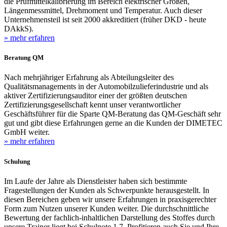
die Prüfmittelkalibrierung im Bereich elektrischer Größen,
Längenmessmittel, Drehmoment und Temperatur. Auch dieser
Unternehmensteil ist seit 2000 akkreditiert (früher DKD - heute
DAkkS).
» mehr erfahren
Beratung QM
Nach mehrjähriger Erfahrung als Abteilungsleiter des
Qualitätsmanagements in der Automobilzulieferindustrie und als
aktiver Zertifizierungsauditor einer der größten deutschen
Zertifizierungsgesellschaft kennt unser verantwortlicher
Geschäftsführer für die Sparte QM-Beratung das QM-Geschäft sehr
gut und gibt diese Erfahrungen gerne an die Kunden der DIMETEC
GmbH weiter.
» mehr erfahren
Schulung
Im Laufe der Jahre als Dienstleister haben sich bestimmte
Fragestellungen der Kunden als Schwerpunkte herausgestellt. In
diesen Bereichen geben wir unsere Erfahrungen in praxisgerechter
Form zum Nutzen unserer Kunden weiter. Die durchschnittliche
Bewertung der fachlich-inhaltlichen Darstellung des Stoffes durch
unsere Trainer liegt bei Schulnote 1,7. Profitieren auch Sie und Ihre