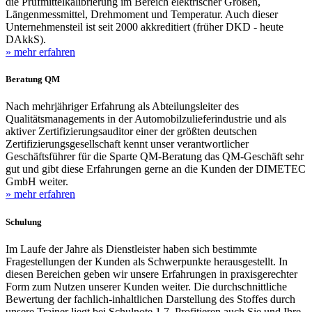
die Prüfmittelkalibrierung im Bereich elektrischer Größen,
Längenmessmittel, Drehmoment und Temperatur. Auch dieser
Unternehmensteil ist seit 2000 akkreditiert (früher DKD - heute
DAkkS).
» mehr erfahren
Beratung QM
Nach mehrjähriger Erfahrung als Abteilungsleiter des
Qualitätsmanagements in der Automobilzulieferindustrie und als
aktiver Zertifizierungsauditor einer der größten deutschen
Zertifizierungsgesellschaft kennt unser verantwortlicher
Geschäftsführer für die Sparte QM-Beratung das QM-Geschäft sehr
gut und gibt diese Erfahrungen gerne an die Kunden der DIMETEC
GmbH weiter.
» mehr erfahren
Schulung
Im Laufe der Jahre als Dienstleister haben sich bestimmte
Fragestellungen der Kunden als Schwerpunkte herausgestellt. In
diesen Bereichen geben wir unsere Erfahrungen in praxisgerechter
Form zum Nutzen unserer Kunden weiter. Die durchschnittliche
Bewertung der fachlich-inhaltlichen Darstellung des Stoffes durch
unsere Trainer liegt bei Schulnote 1,7. Profitieren auch Sie und Ihre