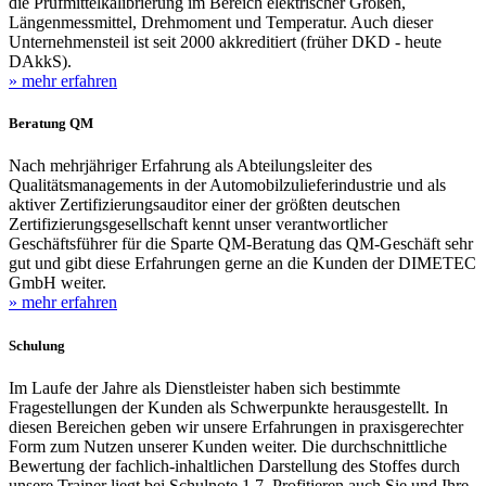
die Prüfmittelkalibrierung im Bereich elektrischer Größen,
Längenmessmittel, Drehmoment und Temperatur. Auch dieser
Unternehmensteil ist seit 2000 akkreditiert (früher DKD - heute
DAkkS).
» mehr erfahren
Beratung QM
Nach mehrjähriger Erfahrung als Abteilungsleiter des
Qualitätsmanagements in der Automobilzulieferindustrie und als
aktiver Zertifizierungsauditor einer der größten deutschen
Zertifizierungsgesellschaft kennt unser verantwortlicher
Geschäftsführer für die Sparte QM-Beratung das QM-Geschäft sehr
gut und gibt diese Erfahrungen gerne an die Kunden der DIMETEC
GmbH weiter.
» mehr erfahren
Schulung
Im Laufe der Jahre als Dienstleister haben sich bestimmte
Fragestellungen der Kunden als Schwerpunkte herausgestellt. In
diesen Bereichen geben wir unsere Erfahrungen in praxisgerechter
Form zum Nutzen unserer Kunden weiter. Die durchschnittliche
Bewertung der fachlich-inhaltlichen Darstellung des Stoffes durch
unsere Trainer liegt bei Schulnote 1,7. Profitieren auch Sie und Ihre